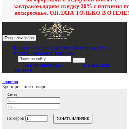
завтраком,дарим скидку 20% с пятницы п
воскресенье. ОПЛАТА ТОЛЬКО В ОТЕЛЕ
Toggle navigation
Главная
O нас
Номера
Услуги
Виртуальный тур
Фотогалерея
Акции
Контакты
ЗАБРОНИРОВАТЬ
ОБРАТНЫЙ
ЗВОНОК
Главная
Бронирование номеров
Заезд
Номеров
УЗНАТЬ НАЛИЧИЕ