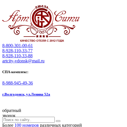
8-800-301-00-61
8-928-110-33-77
8-928-110-33-88
artcity-vdonsk@mail.ru
СПА-комплекс:
8-988-945-49-36
г.Волгодонск, ул.Ленина 52а
обратный
звонок
Более
100 номеров
различных категорий