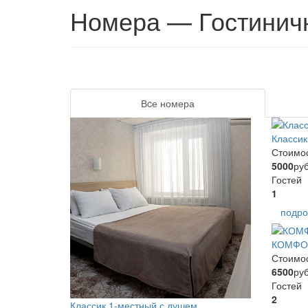
Номера — Гостиничн
Вcе номера
Классик
Стоимо
5000
руб
Гостей
1
подро
КОМФО
Стоимо
6500
руб
Гостей
2
Классик 1-местный с душем