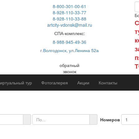
8-800-301-00-61
8-928-110-33-77
Б
8-928-110-33-88
С
artcity-vdonsk@mail.ru
т
СПА-комплекс:
к
8-988-945-49-36
з
г.Волгодонск, ул.Ленина 52а
п
Т
обратный
звонок
иртуальный тур
Фотогалерея
Акции
Контакты
Номеров