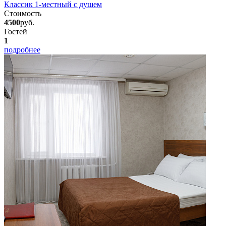
Классик 1-местный с душем
Стоимость
4500
руб.
Гостей
1
подробнее