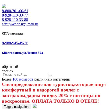
8-800-301-00-61
8-928-110-33-77
8-928-110-33-88
artcity-vdonsk@mail.ru
СПА-комплекс:
8-988-945-49-36
г.Волгодонск, ул.Ленина 52а
обратный
звонок
Более
100 номеров
различных категорий
Спецпредложение для туристов,которые ищут
комфортный и недорогой ночлег с
завтраком,дарим скидку 20% с пятницы по
воскресенье. ОПЛАТА ТОЛЬКО В ОТЕЛЕ!
Toggle navigation