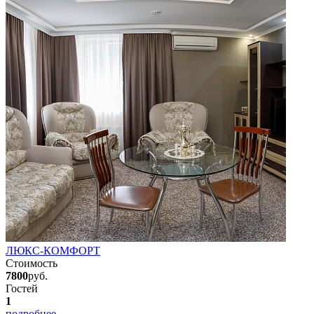
ЛЮКС-КОМФОРТ
Стоимость
7800
руб.
Гостей
1
подробнее