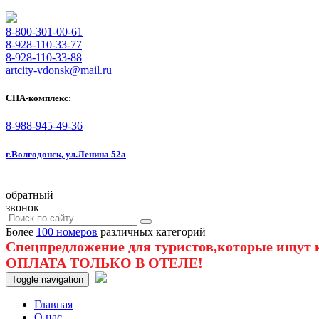
8-800-301-00-61
8-928-110-33-77
8-928-110-33-88
artcity-vdonsk@mail.ru
СПА-комплекс:
8-988-945-49-36
г.Волгодонск, ул.Ленина 52а
обратный
звонок
Более
100 номеров
различных категорий
Спецпредложение для туристов,которые ищут к
ОПЛАТА ТОЛЬКО В ОТЕЛЕ!
Toggle navigation
Главная
O нас