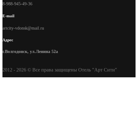
8-988-945-49-36
E-mail
artcity-vdonsk@mail.ru
Адрес
г.Волгодонск, ул.Ленина 52а
2012 - 2026 © Все права защищены Отель "Арт Сити"