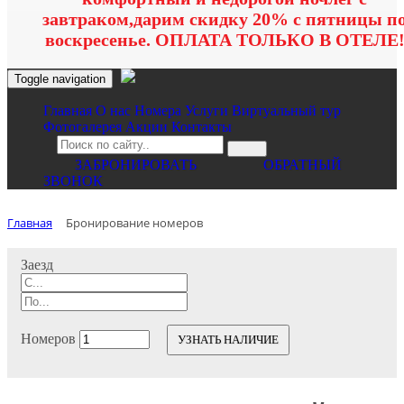
завтраком,дарим скидку 20% с пятницы п
воскресенье. ОПЛАТА ТОЛЬКО В ОТЕЛЕ
Toggle navigation
Главная
O нас
Номера
Услуги
Виртуальный тур
Фотогалерея
Акции
Контакты
ЗАБРОНИРОВАТЬ
ОБРАТНЫЙ
ЗВОНОК
Главная
Бронирование номеров
Заезд
Номеров
УЗНАТЬ НАЛИЧИЕ