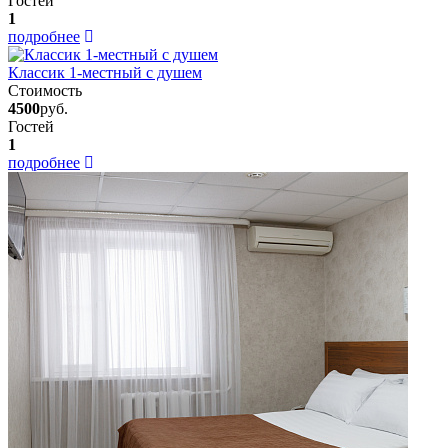
Гостей
1
подробнее
Классик 1-местный с душем
Стоимость
4500
руб.
Гостей
1
подробнее