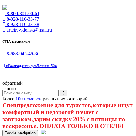
8-800-301-00-61
8-928-110-33-77
8-928-110-33-88
artcity-vdonsk@mail.ru
СПА-комплекс:
8-988-945-49-36
г.Волгодонск, ул.Ленина 52а
обратный
звонок
Более
100 номеров
различных категорий
Спецпредложение для туристов,которые ищут
комфортный и недорогой ночлег с
завтраком,дарим скидку 20% с пятницы по
воскресенье. ОПЛАТА ТОЛЬКО В ОТЕЛЕ!
Toggle navigation