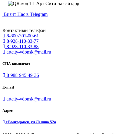
Визит Нас в Telegram
Контактный телефон
8-800-301-00-61
8-928-110-33-77
8-928-110-33-88
artcity-vdonsk@mail.ru
СПА-комплекс:
8-988-945-49-36
E-mail
artcity-vdonsk@mail.ru
Адрес
г.Волгодонск, ул.Ленина 52а