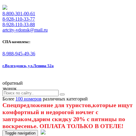
8-800-301-00-61
8-928-110-33-77
8-928-110-33-88
artcity-vdonsk@mail.ru
СПА-комплекс:
8-988-945-49-36
г.Волгодонск, ул.Ленина 52а
обратный
звонок
Более
100 номеров
различных категорий
Спецпредложение для туристов,которые ищут
комфортный и недорогой ночлег с
завтраком,дарим скидку 20% с пятницы по
воскресенье. ОПЛАТА ТОЛЬКО В ОТЕЛЕ!
Toggle navigation