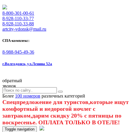
8-800-301-00-61
8-928-110-33-77
8-928-110-33-88
artcity-vdonsk@mail.ru
СПА-комплекс:
8-988-945-49-36
г.Волгодонск, ул.Ленина 52а
обратный
звонок
Более
100 номеров
различных категорий
Спецпредложение для туристов,которые ищут
комфортный и недорогой ночлег с
завтраком,дарим скидку 20% с пятницы по
воскресенье. ОПЛАТА ТОЛЬКО В ОТЕЛЕ!
Toggle navigation