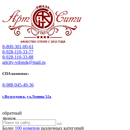
8-800-301-00-61
8-928-110-33-77
8-928-110-33-88
artcity-vdonsk@mail.ru
СПА-комплекс:
8-988-945-49-36
г.Волгодонск, ул.Ленина 52а
обратный
звонок
Более
100 номеров
различных категорий