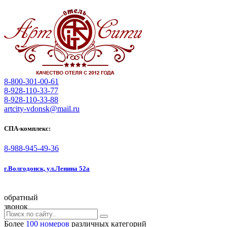
8-800-301-00-61
8-928-110-33-77
8-928-110-33-88
artcity-vdonsk@mail.ru
СПА-комплекс:
8-988-945-49-36
г.Волгодонск, ул.Ленина 52а
обратный
звонок
Более
100 номеров
различных категорий