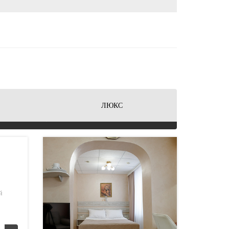
ЛЮКС
й