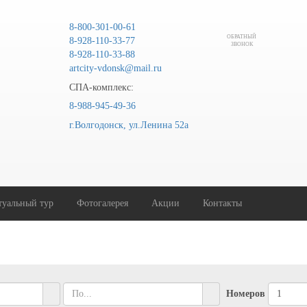
8-800-301-00-61
ОБРАТНЫЙ
8-928-110-33-77
ЗВОНОК
8-928-110-33-88
artcity-vdonsk@mail.ru
СПА-комплекс:
8-988-945-49-36
г.Волгодонск, ул.Ленина 52а
туальный тур
Фотогалерея
Акции
Контакты
Номеров