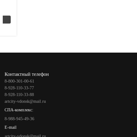
Контактный телефон
8-800-301-00-61
8-928-110-33-77
8-928-110-33-88
artcity-vdonsk@mail.ru
СПА-комплекс:
8-988-945-49-36
E-mail
artcity-vdonsk@mail.ru