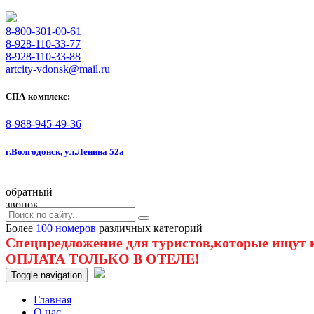
8-800-301-00-61
8-928-110-33-77
8-928-110-33-88
artcity-vdonsk@mail.ru
СПА-комплекс:
8-988-945-49-36
г.Волгодонск, ул.Ленина 52а
обратный
звонок
Более
100 номеров
различных категорий
Спецпредложение для туристов,которые ищут к
ОПЛАТА ТОЛЬКО В ОТЕЛЕ!
Toggle navigation
Главная
O нас