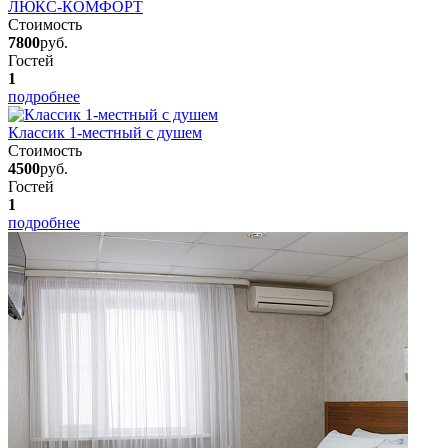
ЛЮКС-КОМФОРТ
Стоимость
7800
руб.
Гостей
1
подробнее
Классик 1-местный с душем
Стоимость
4500
руб.
Гостей
1
подробнее