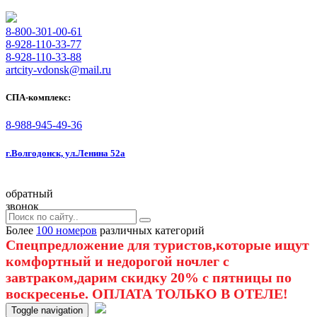
8-800-301-00-61
8-928-110-33-77
8-928-110-33-88
artcity-vdonsk@mail.ru
СПА-комплекс:
8-988-945-49-36
г.Волгодонск, ул.Ленина 52а
обратный
звонок
Более
100 номеров
различных категорий
Спецпредложение для туристов,которые ищут
комфортный и недорогой ночлег с
завтраком,дарим скидку 20% с пятницы по
воскресенье. ОПЛАТА ТОЛЬКО В ОТЕЛЕ!
Toggle navigation