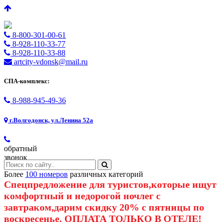
8-800-301-00-61
8-928-110-33-77
8-928-110-33-88
artcity-vdonsk@mail.ru
СПА-комплекс:
8-988-945-49-36
г.Волгодонск, ул.Ленина 52а
обратный
звонок
Более
100 номеров
различных категорий
Спецпредложение для туристов,которые ищут
комфортный и недорогой ночлег с
завтраком,дарим скидку 20% с пятницы по
воскресенье. ОПЛАТА ТОЛЬКО В ОТЕЛЕ!