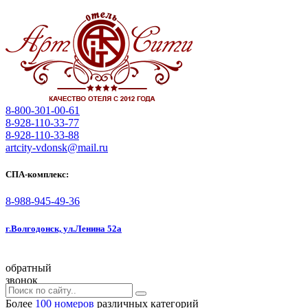
8-800-301-00-61
8-928-110-33-77
8-928-110-33-88
artcity-vdonsk@mail.ru
СПА-комплекс:
8-988-945-49-36
г.Волгодонск, ул.Ленина 52а
обратный
звонок
Более
100 номеров
различных категорий