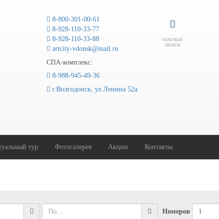
8-800-301-00-61
8-928-110-33-77
8-928-110-33-88
ОБРАТНЫЙ
ЗВОНОК
artcity-vdonsk@mail.ru
СПА-комплекс:
8-988-945-49-36
г.Волгодонск, ул.Ленина 52а
туальный тур
Фотогалерея
Акции
Контакты
Номеров