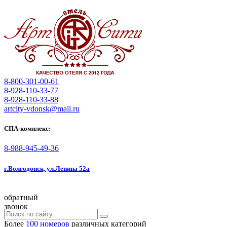
8-800-301-00-61
8-928-110-33-77
8-928-110-33-88
artcity-vdonsk@mail.ru
СПА-комплекс:
8-988-945-49-36
г.Волгодонск, ул.Ленина 52а
обратный
звонок
Более
100 номеров
различных категорий