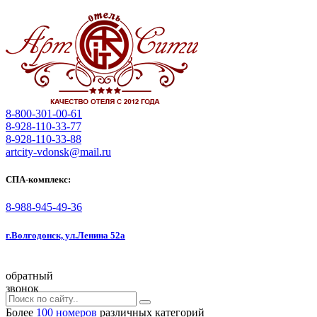
8-800-301-00-61
8-928-110-33-77
8-928-110-33-88
artcity-vdonsk@mail.ru
СПА-комплекс:
8-988-945-49-36
г.Волгодонск, ул.Ленина 52а
обратный
звонок
Более
100 номеров
различных категорий