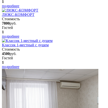
1
подробнее
ЛЮКС-КОМФОРТ
Стоимость
7800
руб.
Гостей
1
подробнее
Классик 1-местный с душем
Стоимость
4500
руб.
Гостей
1
подробнее