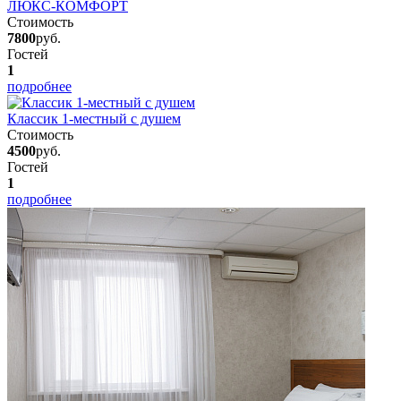
ЛЮКС-КОМФОРТ
Стоимость
7800
руб.
Гостей
1
подробнее
Классик 1-местный с душем
Стоимость
4500
руб.
Гостей
1
подробнее