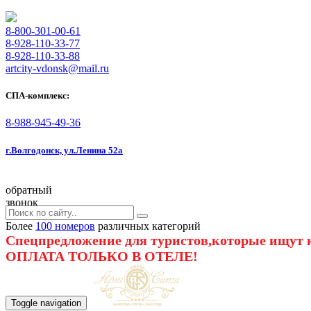
8-800-301-00-61
8-928-110-33-77
8-928-110-33-88
artcity-vdonsk@mail.ru
СПА-комплекс:
8-988-945-49-36
г.Волгодонск, ул.Ленина 52а
обратный
звонок
Более
100 номеров
различных категорий
Спецпредложение для туристов,которые ищут к
ОПЛАТА ТОЛЬКО В ОТЕЛЕ!
Toggle navigation