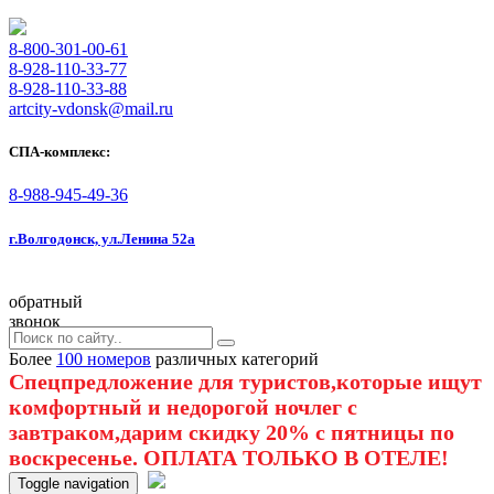
8-800-301-00-61
8-928-110-33-77
8-928-110-33-88
artcity-vdonsk@mail.ru
СПА-комплекс:
8-988-945-49-36
г.Волгодонск, ул.Ленина 52а
обратный
звонок
Более
100 номеров
различных категорий
Спецпредложение для туристов,которые ищут
комфортный и недорогой ночлег с
завтраком,дарим скидку 20% с пятницы по
воскресенье. ОПЛАТА ТОЛЬКО В ОТЕЛЕ!
Toggle navigation