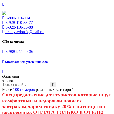
8-800-301-00-61
8-928-110-33-77
8-928-110-33-88
artcity-vdonsk@mail.ru
СПА-комплекс:
8-988-945-49-36
г.Волгодонск, ул.Ленина 52а
обратный
звонок
Более
100 номеров
различных категорий
Спецпредложение для туристов,которые ищут
комфортный и недорогой ночлег с
завтраком,дарим скидку 20% с пятницы по
воскресенье. ОПЛАТА ТОЛЬКО В ОТЕЛЕ!