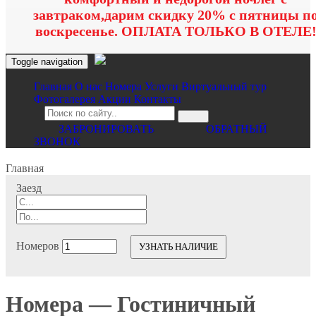
завтраком,дарим скидку 20% с пятницы п
воскресенье. ОПЛАТА ТОЛЬКО В ОТЕЛЕ
Toggle navigation
Главная
O нас
Номера
Услуги
Виртуальный тур
Фотогалерея
Акции
Контакты
ЗАБРОНИРОВАТЬ
ОБРАТНЫЙ
ЗВОНОК
Главная
Заезд
Номеров
УЗНАТЬ НАЛИЧИЕ
Номера — Гостиничный