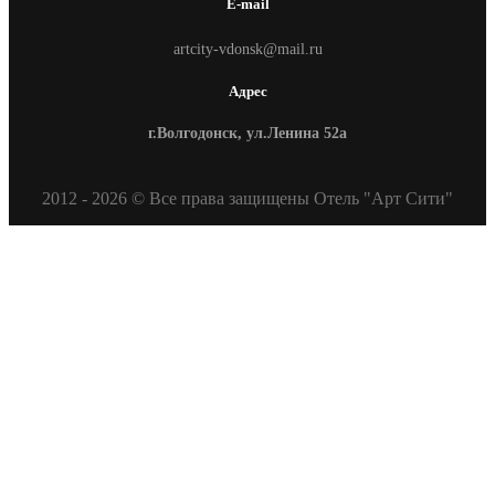
E-mail
artcity-vdonsk@mail.ru
Адрес
г.Волгодонск, ул.Ленина 52а
2012 - 2026 © Все права защищены Отель "Арт Сити"