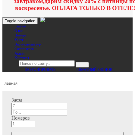
завтраком,дарим скидку 20% с пятницы п
воскресенье. ОПЛАТА ТОЛЬКО В ОТЕЛЕ
Toggle navigation
Главная
O нас
Номера
Услуги
Виртуальный тур
Фотогалерея
Акции
Контакты
ЗАБРОНИРОВАТЬ
ОБРАТНЫЙ ЗВОНОК
Главная
Заезд
Номеров