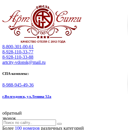
8-800-301-00-61
8-928-110-33-77
8-928-110-33-88
artcity-vdonsk@mail.ru
СПА-комплекс:
8-988-945-49-36
г.Волгодонск, ул.Ленина 52а
обратный
звонок
Более
100 номеров
различных категорий