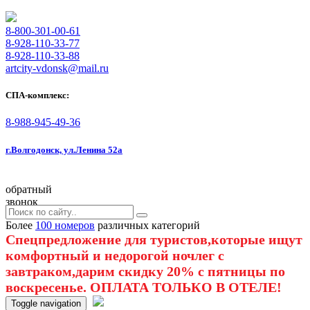
8-800-301-00-61
8-928-110-33-77
8-928-110-33-88
artcity-vdonsk@mail.ru
СПА-комплекс:
8-988-945-49-36
г.Волгодонск, ул.Ленина 52а
обратный
звонок
Более
100 номеров
различных категорий
Спецпредложение для туристов,которые ищут
комфортный и недорогой ночлег с
завтраком,дарим скидку 20% с пятницы по
воскресенье. ОПЛАТА ТОЛЬКО В ОТЕЛЕ!
Toggle navigation