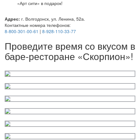
«Арт сити» в подарок!
Адрес:
г. Волгодонск, ул. Ленина, 52а.
Контактные номера телефонов:
8-800-301-00-61
|
8-928-110-33-77
Проведите время со вкусом в
баре-ресторане «Скорпион»!
Вкусно
как
дома,
уютно
как
в