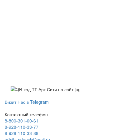
и
колоритной
донской
кухни,
чтобы
каждый
гость
нашел
блюдо
по
душе.
Визит Нас в Telegram
Контактный телефон
Всегда
8-800-301-00-61
свежие
8-928-110-33-77
ингредиенты
8-928-110-33-88
artcity-vdonsk@mail.ru