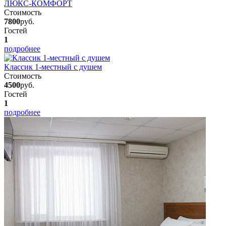
ЛЮКС-КОМФОРТ
Стоимость
7800
руб.
Гостей
1
подробнее
Классик 1-местный с душем
Стоимость
4500
руб.
Гостей
1
подробнее