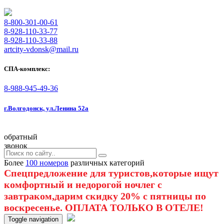
8-800-301-00-61
8-928-110-33-77
8-928-110-33-88
artcity-vdonsk@mail.ru
СПА-комплекс:
8-988-945-49-36
г.Волгодонск, ул.Ленина 52а
обратный
звонок
Более
100 номеров
различных категорий
Спецпредложение для туристов,которые ищут
комфортный и недорогой ночлег с
завтраком,дарим скидку 20% с пятницы по
воскресенье. ОПЛАТА ТОЛЬКО В ОТЕЛЕ!
Toggle navigation