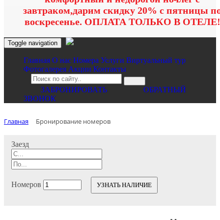
завтраком,дарим скидку 20% с пятницы п
воскресенье. ОПЛАТА ТОЛЬКО В ОТЕЛЕ
Toggle navigation
Главная
O нас
Номера
Услуги
Виртуальный тур
Фотогалерея
Акции
Контакты
ЗАБРОНИРОВАТЬ
ОБРАТНЫЙ
ЗВОНОК
Главная
Бронирование номеров
Заезд
Номеров
УЗНАТЬ НАЛИЧИЕ