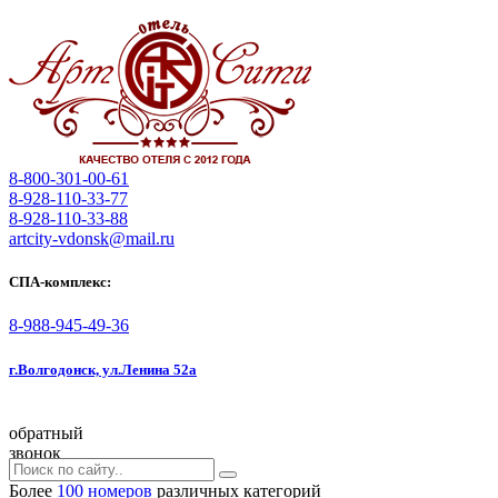
8-800-301-00-61
8-928-110-33-77
8-928-110-33-88
artcity-vdonsk@mail.ru
СПА-комплекс:
8-988-945-49-36
г.Волгодонск, ул.Ленина 52а
обратный
звонок
Более
100 номеров
различных категорий