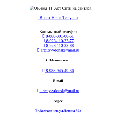
Визит Нас в Telegram
Контактный телефон
8-800-301-00-61
8-928-110-33-77
8-928-110-33-88
artcity-vdonsk@mail.ru
СПА-комплекс:
8-988-945-49-36
E-mail
artcity-vdonsk@mail.ru
Адрес
г.Волгодонск, ул.Ленина 52а