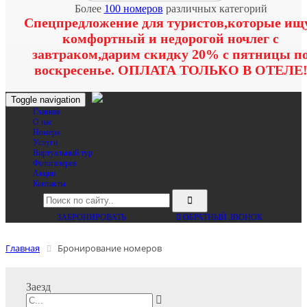
Более
100 номеров
различных категорий
Спецпредложение для туристов,которые ищ
комфортный и недорогой ночлег с
завтраком,дарим скидку 20% с пятницы п
воскресенье. ОПЛАТА ТОЛЬКО В ОТЕЛЕ
Toggle navigation
Главная
O нас
Номера
Услуги
Виртуальный тур
Фотогалерея
Акции
Контакты
ЗАБРОНИРОВАТЬ
ОБРАТНЫЙ ЗВОНОК
Главная
Бронирование номеров
Заезд