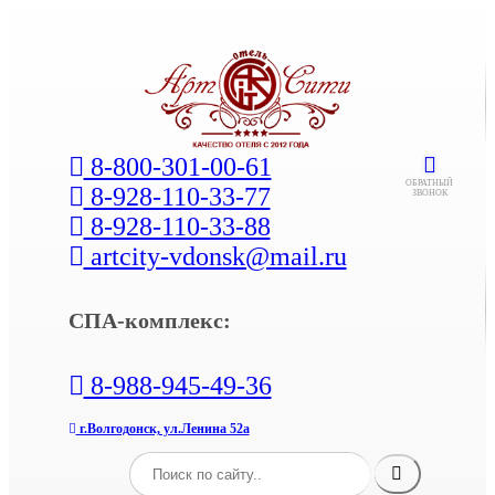
8-800-301-00-61
ОБРАТНЫЙ
8-928-110-33-77
ЗВОНОК
8-928-110-33-88
artcity-vdonsk@mail.ru
СПА-комплекс:
8-988-945-49-36
г.Волгодонск, ул.Ленина 52а