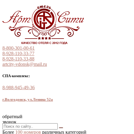
8-800-301-00-61
8-928-110-33-77
8-928-110-33-88
artcity-vdonsk@mail.ru
СПА-комплекс:
8-988-945-49-36
г.Волгодонск, ул.Ленина 52а
обратный
звонок
Более
100 номеров
различных категорий