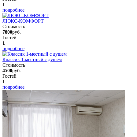
1
подробнее
ЛЮКС-КОМФОРТ
Стоимость
7800
руб.
Гостей
1
подробнее
Классик 1-местный с душем
Стоимость
4500
руб.
Гостей
1
подробнее