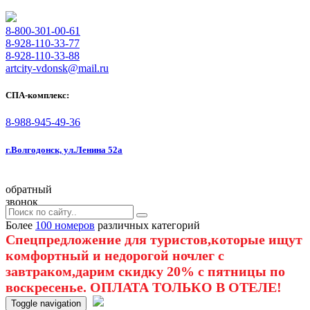
8-800-301-00-61
8-928-110-33-77
8-928-110-33-88
artcity-vdonsk@mail.ru
СПА-комплекс:
8-988-945-49-36
г.Волгодонск, ул.Ленина 52а
обратный
звонок
Более
100 номеров
различных категорий
Спецпредложение для туристов,которые ищут
комфортный и недорогой ночлег с
завтраком,дарим скидку 20% с пятницы по
воскресенье. ОПЛАТА ТОЛЬКО В ОТЕЛЕ!
Toggle navigation