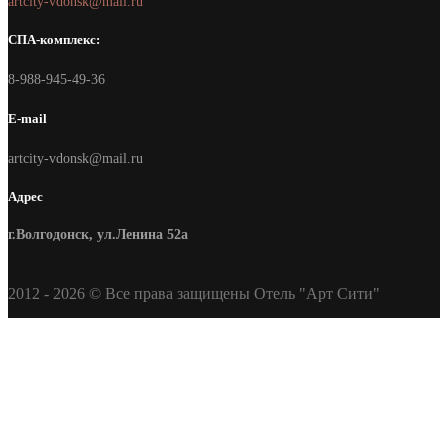
artcity-vdonsk@mail.ru
СПА-комплекс:
8-988-945-49-36
E-mail
artcity-vdonsk@mail.ru
Адрес
г.Волгодонск, ул.Ленина 52а
2012 - 2026 © Все права защищены Отель "Арт Сити"