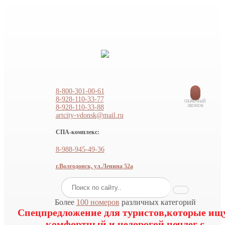
8-800-301-00-61
8-928-110-33-77
ОБРАТНЫЙ
8-928-110-33-88
ЗВОНОК
artcity-vdonsk@mail.ru
СПА-комплекс:
8-988-945-49-36
г.Волгодонск, ул.Ленина 52а
Более
100 номеров
различных категорий
Спецпредложение для туристов,которые ищ
комфортный и недорогой ночлег с