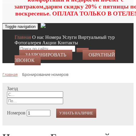
завтраком,дарим скидку 20% с пятницы п
воскресенье. ОПЛАТА ТОЛЬКО В ОТЕЛЕ
Toggle navigation
Главная
O нас
Номера
Услуги
Виртуальный тур
Фотогалерея
Акции
Контакты
ЗАБРОНИРОВАТЬ
ОБРАТНЫЙ
ЗВОНОК
Главная
Бронирование номеров
Заезд
Номеров
УЗНАТЬ НАЛИЧИЕ