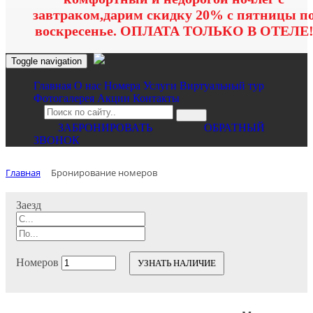
завтраком,дарим скидку 20% с пятницы п
воскресенье. ОПЛАТА ТОЛЬКО В ОТЕЛЕ
Toggle navigation
Главная
O нас
Номера
Услуги
Виртуальный тур
Фотогалерея
Акции
Контакты
ЗАБРОНИРОВАТЬ
ОБРАТНЫЙ
ЗВОНОК
Главная
Бронирование номеров
Заезд
Номеров
УЗНАТЬ НАЛИЧИЕ