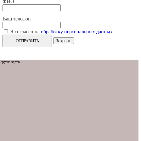
ФИО
Ваш телефон
Я согласен на
обработку персональных данных
ОТПРАВИТЬ
Закрыть
агрузка карты...