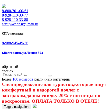
8-800-301-00-61
8-928-110-33-77
8-928-110-33-88
artcity-vdonsk@mail.ru
СПА-комплекс:
8-988-945-49-36
г.Волгодонск, ул.Ленина 52а
обратный
звонок
Более
100 номеров
различных категорий
Спецпредложение для туристов,которые ищут
комфортный и недорогой ночлег с
завтраком,дарим скидку 20% с пятницы по
воскресенье. ОПЛАТА ТОЛЬКО В ОТЕЛЕ!
Toggle navigation