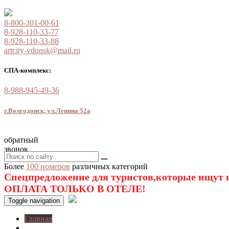
8-800-301-00-61
8-928-110-33-77
8-928-110-33-88
artcity-vdonsk@mail.ru
СПА-комплекс:
8-988-945-49-36
г.Волгодонск, ул.Ленина 52а
обратный
звонок
Более
100 номеров
различных категорий
Спецпредложение для туристов,которые ищут к
ОПЛАТА ТОЛЬКО В ОТЕЛЕ!
Toggle navigation
Главная
O нас