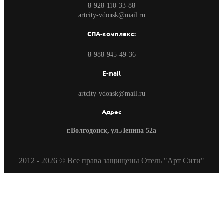
8-928-110-33-88
artcity-vdonsk@mail.ru
СПА-комплекс:
8-988-945-49-36
E-mail
artcity-vdonsk@mail.ru
Адрес
г.Волгодонск, ул.Ленина 52а
2012 - 2026 © Все права защищены Отель "Арт Сити"