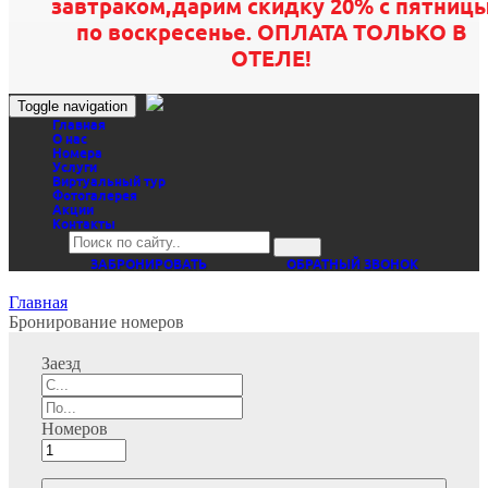
завтраком,дарим скидку 20% с пятниц
по воскресенье. ОПЛАТА ТОЛЬКО В
ОТЕЛЕ!
Toggle navigation
Главная
O нас
Номера
Услуги
Виртуальный тур
Фотогалерея
Акции
Контакты
ЗАБРОНИРОВАТЬ
ОБРАТНЫЙ ЗВОНОК
Главная
Бронирование номеров
Заезд
Номеров