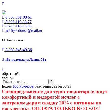
8-800-301-00-61
8-928-110-33-77
8-928-110-33-88
artcity-vdonsk@mail.ru
СПА-комплекс:
8-988-945-49-36
г.Волгодонск, ул.Ленина 52а
обратный
звонок
Более
100 номеров
различных категорий
Спецпредложение для туристов,которые ищут
комфортный и недорогой ночлег с
завтраком,дарим скидку 20% с пятницы по
воскресенье. ОПЛАТА ТОЛЬКО В ОТЕЛЕ!