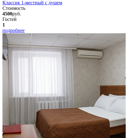
Классик 1-местный с душем
Стоимость
4500
руб.
Гостей
1
подробнее