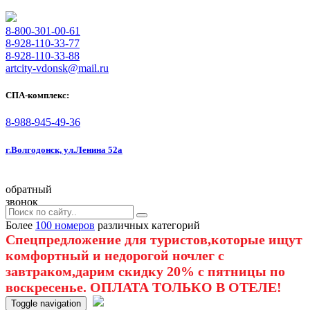
8-800-301-00-61
8-928-110-33-77
8-928-110-33-88
artcity-vdonsk@mail.ru
СПА-комплекс:
8-988-945-49-36
г.Волгодонск, ул.Ленина 52а
обратный
звонок
Более
100 номеров
различных категорий
Спецпредложение для туристов,которые ищут
комфортный и недорогой ночлег с
завтраком,дарим скидку 20% с пятницы по
воскресенье. ОПЛАТА ТОЛЬКО В ОТЕЛЕ!
Toggle navigation