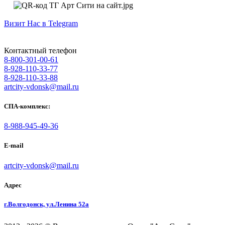
Визит Нас в Telegram
Контактный телефон
8-800-301-00-61
8-928-110-33-77
8-928-110-33-88
artcity-vdonsk@mail.ru
СПА-комплекс:
8-988-945-49-36
E-mail
artcity-vdonsk@mail.ru
Адрес
г.Волгодонск, ул.Ленина 52а