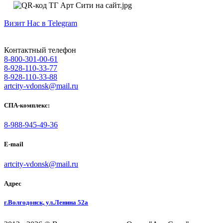
Визит Нас в Telegram
Контактный телефон
8-800-301-00-61
8-928-110-33-77
8-928-110-33-88
artcity-vdonsk@mail.ru
СПА-комплекс:
8-988-945-49-36
E-mail
artcity-vdonsk@mail.ru
Адрес
г.Волгодонск, ул.Ленина 52а