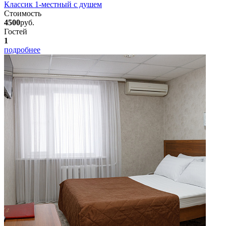
Классик 1-местный с душем
Стоимость
4500
руб.
Гостей
1
подробнее