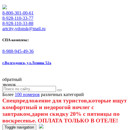
8-800-301-00-61
8-928-110-33-77
8-928-110-33-88
artcity-vdonsk@mail.ru
СПА-комплекс:
8-988-945-49-36
г.Волгодонск, ул.Ленина 52а
обратный
звонок
Более
100 номеров
различных категорий
Спецпредложение для туристов,которые ищут
комфортный и недорогой ночлег с
завтраком,дарим скидку 20% с пятницы по
воскресенье. ОПЛАТА ТОЛЬКО В ОТЕЛЕ!
Toggle navigation