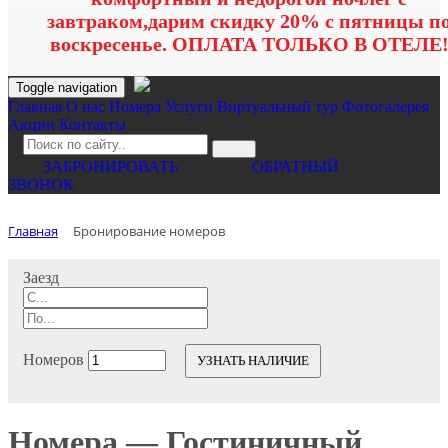
завтраком,дарим скидку 20% с пятницы п
воскресенье. ОПЛАТА ТОЛЬКО В ОТЕЛЕ
Toggle navigation
Главная
O нас
Номера
Услуги
Виртуальный тур
Фотогалерея
Акции
Контакты
ЗАБРОНИРОВАТЬ
ОБРАТНЫЙ
ЗВОНОК
Главная
Бронирование номеров
Заезд
Номеров
УЗНАТЬ НАЛИЧИЕ
Номера — Гостиничный