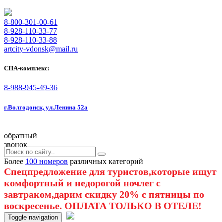
8-800-301-00-61
8-928-110-33-77
8-928-110-33-88
artcity-vdonsk@mail.ru
СПА-комплекс:
8-988-945-49-36
г.Волгодонск, ул.Ленина 52а
обратный
звонок
Более
100 номеров
различных категорий
Спецпредложение для туристов,которые ищут
комфортный и недорогой ночлег с
завтраком,дарим скидку 20% с пятницы по
воскресенье. ОПЛАТА ТОЛЬКО В ОТЕЛЕ!
Toggle navigation