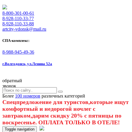
8-800-301-00-61
8-928-110-33-77
8-928-110-33-88
artcity-vdonsk@mail.ru
СПА-комплекс:
8-988-945-49-36
г.Волгодонск, ул.Ленина 52а
обратный
звонок
Более
100 номеров
различных категорий
Спецпредложение для туристов,которые ищут
комфортный и недорогой ночлег с
завтраком,дарим скидку 20% с пятницы по
воскресенье. ОПЛАТА ТОЛЬКО В ОТЕЛЕ!
Toggle navigation