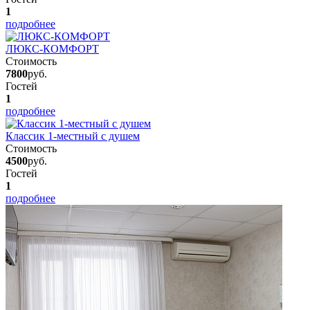
1
подробнее
ЛЮКС-КОМФОРТ
Стоимость
7800
руб.
Гостей
1
подробнее
Классик 1-местный с душем
Стоимость
4500
руб.
Гостей
1
подробнее