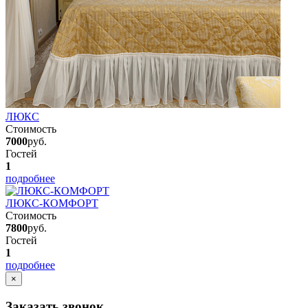
ЛЮКС
Стоимость
7000
руб.
Гостей
1
подробнее
ЛЮКС-КОМФОРТ
Стоимость
7800
руб.
Гостей
1
подробнее
×
Заказать звонок