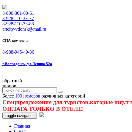
8-800-301-00-61
8-928-110-33-77
8-928-110-33-88
artcity-vdonsk@mail.ru
СПА-комплекс:
8-988-945-49-36
г.Волгодонск, ул.Ленина 52а
обратный
звонок
Более
100 номеров
различных категорий
Спецпредложение для туристов,которые ищут к
ОПЛАТА ТОЛЬКО В ОТЕЛЕ!
Toggle navigation
Главная
O нас