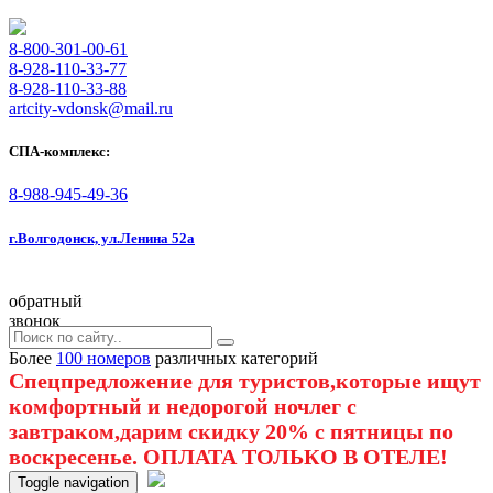
8-800-301-00-61
8-928-110-33-77
8-928-110-33-88
artcity-vdonsk@mail.ru
СПА-комплекс:
8-988-945-49-36
г.Волгодонск, ул.Ленина 52а
обратный
звонок
Более
100 номеров
различных категорий
Спецпредложение для туристов,которые ищут
комфортный и недорогой ночлег с
завтраком,дарим скидку 20% с пятницы по
воскресенье. ОПЛАТА ТОЛЬКО В ОТЕЛЕ!
Toggle navigation