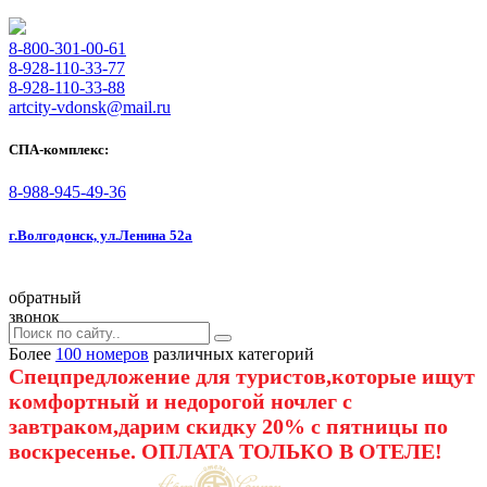
8-800-301-00-61
8-928-110-33-77
8-928-110-33-88
artcity-vdonsk@mail.ru
СПА-комплекс:
8-988-945-49-36
г.Волгодонск, ул.Ленина 52а
обратный
звонок
Более
100 номеров
различных категорий
Спецпредложение для туристов,которые ищут
комфортный и недорогой ночлег с
завтраком,дарим скидку 20% с пятницы по
воскресенье. ОПЛАТА ТОЛЬКО В ОТЕЛЕ!