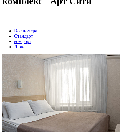
комплекс "Арт Сити"
Вcе номера
Стандарт
комфорт
Люкс