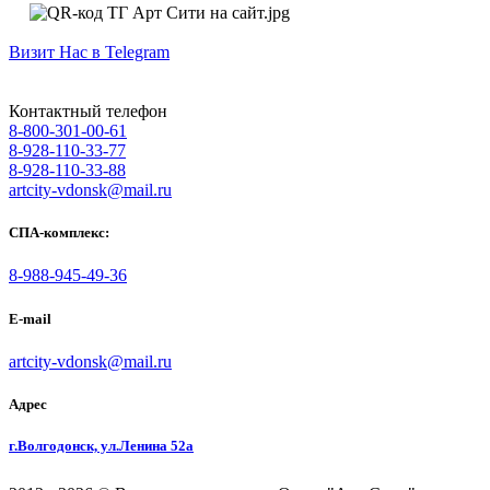
Визит Нас в Telegram
Контактный телефон
8-800-301-00-61
8-928-110-33-77
8-928-110-33-88
artcity-vdonsk@mail.ru
СПА-комплекс:
8-988-945-49-36
E-mail
artcity-vdonsk@mail.ru
Адрес
г.Волгодонск, ул.Ленина 52а