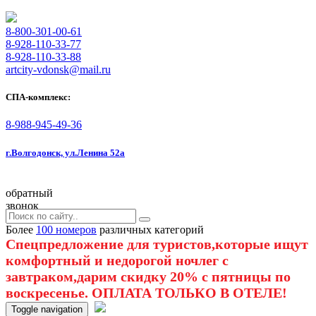
8-800-301-00-61
8-928-110-33-77
8-928-110-33-88
artcity-vdonsk@mail.ru
СПА-комплекс:
8-988-945-49-36
г.Волгодонск, ул.Ленина 52а
обратный
звонок
Более
100 номеров
различных категорий
Спецпредложение для туристов,которые ищут
комфортный и недорогой ночлег с
завтраком,дарим скидку 20% с пятницы по
воскресенье. ОПЛАТА ТОЛЬКО В ОТЕЛЕ!
Toggle navigation